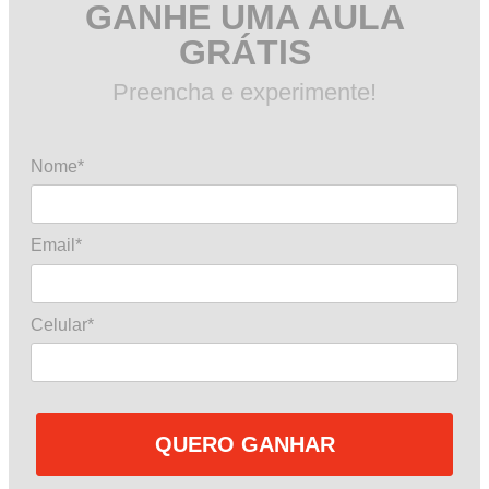
GANHE UMA AULA
GRÁTIS
Preencha e experimente!
Nome*
Email*
Celular*
QUERO GANHAR