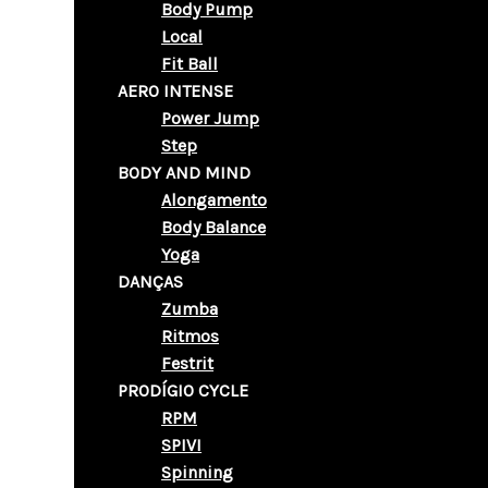
Body Pump
Local
Fit Ball
AERO INTENSE
Power Jump
Step
BODY AND MIND
Alongamento
Body Balance
Yoga
DANÇAS
Zumba
Ritmos
Festrit
PRODÍGIO CYCLE
RPM
SPIVI
Spinning